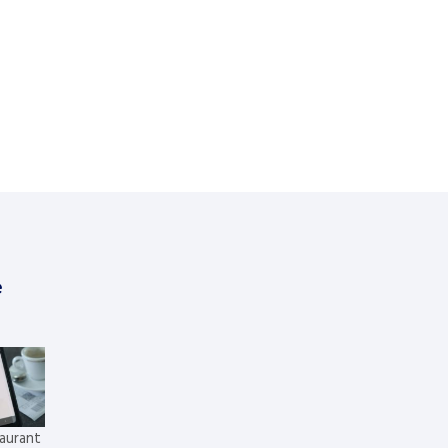
e
aurant