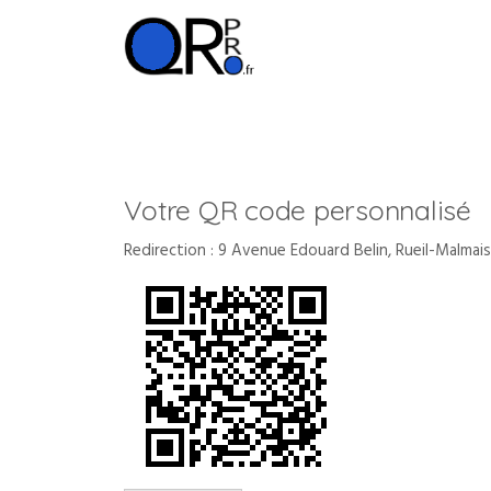
S
k
i
Générateur de code QR professionnel
QrPro
p
t
o
c
o
Votre QR code personnalisé
n
t
Redirection : 9 Avenue Edouard Belin, Rueil-Malmai
e
n
t