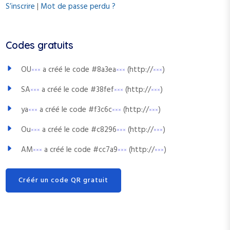
S’inscrire
|
Mot de passe perdu ?
Codes gratuits
OU
a créé le code #8a3ea
(http://
)
×××
×××
×××
SA
a créé le code #38fef
(http://
)
×××
×××
×××
ya
a créé le code #f3c6c
(http://
)
×××
×××
×××
Ou
a créé le code #c8296
(http://
)
×××
×××
×××
AM
a créé le code #cc7a9
(http://
)
×××
×××
×××
Créér un code QR gratuit